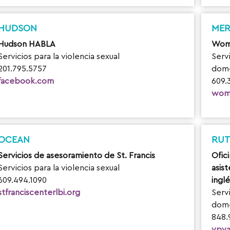
HUDSON
ME
Hudson HABLA
Woma
Servicios para la violencia sexual
Servi
201.795.5757
domé
facebook.com
609.
wom
OCEAN
RUT
Servicios de asesoramiento de St. Francis
Ofic
Servicios para la violencia sexual
asist
609.494.1090
inglé
stfranciscenterlbi.org
Servi
domé
848.
vpva