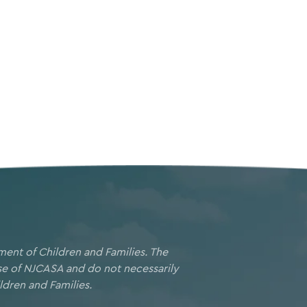
ment of Children and Families. The
ose of NJCASA and do not necessarily
ldren and Families.