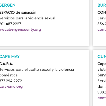
BERGEN
BUR
ESPACIO de sanación
CONT
Servicios para la violencia sexual
Servi
201.487.2227
856.
ywcabergencounty.org
cont
CAPE MAY
CU
C.A.R.A.
Capa
Servicios para el asalto sexual y la violencia
vícti
doméstica
Servi
877.294.2272
Servi
cara-cmc.org
domé
800.
cent