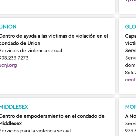
UNION
GLO
Centro de ayuda a las víctimas de violación en el
Capa
condado de Union
vícti
Servicios de violencia sexual
Servi
908.233.7273
Servi
ucnj.org
domé
866.
cent
MIDDLESEX
MOR
Centro de empoderamiento en el condado de
A Mo
Middlesex
Servi
Servicios para la violencia sexual
973.