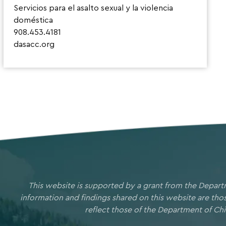
Servicios para el asalto sexual y la violencia
doméstica
908.453.4181
dasacc.org
This website is supported by a grant from the Depart
information and findings shared on this website are th
reflect those of the Department of Chi