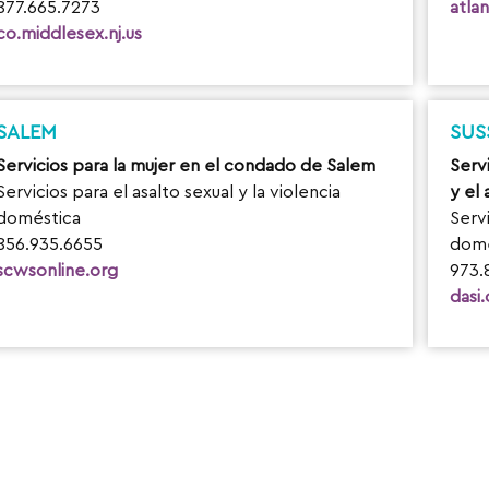
877.665.7273
atla
co.middlesex.nj.us
SALEM
SUS
Servicios para la mujer en el condado de Salem
Serv
Servicios para el asalto sexual y la violencia
y el 
doméstica
Servi
856.935.6655
domé
scwsonline.org
973.
dasi